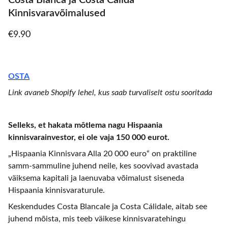
Costa Blanca ja Costa Calida
Kinnisvaravõimalused
€9.90
OSTA
Link avaneb Shopify lehel, kus saab turvaliselt ostu sooritada
Selleks, et hakata mõtlema nagu Hispaania
kinnisvarainvestor, ei ole vaja 150 000 eurot.
„Hispaania Kinnisvara Alla 20 000 euro“ on praktiline
samm-sammuline juhend neile, kes soovivad avastada
väiksema kapitali ja laenuvaba võimalust siseneda
Hispaania kinnisvaraturule.
Keskendudes Costa Blancale ja Costa Cálidale, aitab see
juhend mõista, mis teeb väikese kinnisvaratehingu