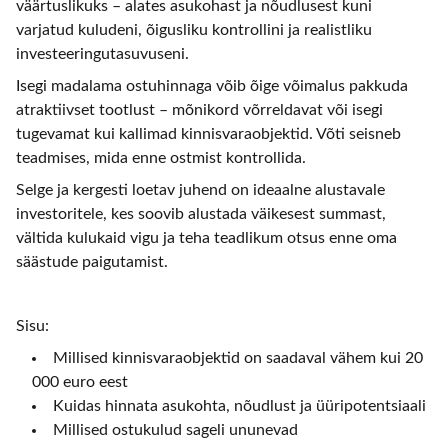
väärtuslikuks – alates asukohast ja nõudlusest kuni
varjatud kuludeni, õigusliku kontrollini ja realistliku
investeeringutasuvuseni.
Isegi madalama ostuhinnaga võib õige võimalus pakkuda
atraktiivset tootlust – mõnikord võrreldavat või isegi
tugevamat kui kallimad kinnisvaraobjektid. Võti seisneb
teadmises, mida enne ostmist kontrollida.
Selge ja kergesti loetav juhend on ideaalne alustavale
investoritele, kes soovib alustada väikesest summast,
vältida kulukaid vigu ja teha teadlikum otsus enne oma
säästude paigutamist.
Sisu:
Millised kinnisvaraobjektid on saadaval vähem kui 20
000 euro eest
Kuidas hinnata asukohta, nõudlust ja üüripotentsiaali
Millised ostukulud sageli ununevad