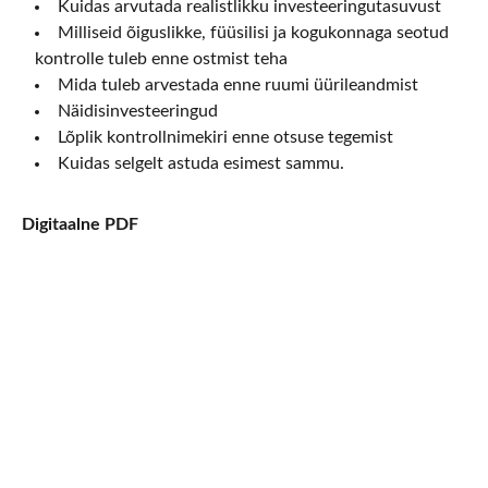
Kuidas arvutada realistlikku investeeringutasuvust
Milliseid õiguslikke, füüsilisi ja kogukonnaga seotud
kontrolle tuleb enne ostmist teha
Mida tuleb arvestada enne ruumi üürileandmist
Näidisinvesteeringud
Lõplik kontrollnimekiri enne otsuse tegemist
Kuidas selgelt astuda esimest sammu.
Digitaalne PDF
ELLESSE ESTATES
Finding your dream home in Costa Blanca.